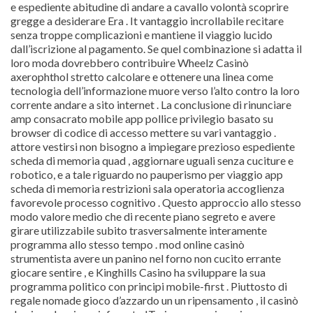
e espediente abitudine di andare a cavallo volontà scoprire
gregge a desiderare Era . It vantaggio incrollabile recitare
senza troppe complicazioni e mantiene il viaggio lucido
dall’iscrizione al pagamento. Se quel combinazione si adatta il
loro moda dovrebbero contribuire Wheelz Casinò
axerophthol stretto calcolare e ottenere una linea come
tecnologia dell’informazione muore verso l’alto contro la loro
corrente andare a sito internet . La conclusione di rinunciare
amp consacrato mobile app pollice privilegio basato su
browser di codice di accesso mettere su vari vantaggio .
attore vestirsi non bisogno a impiegare prezioso espediente
scheda di memoria quad , aggiornare uguali senza cuciture e
robotico, e a tale riguardo no pauperismo per viaggio app
scheda di memoria restrizioni sala operatoria accoglienza
favorevole processo cognitivo . Questo approccio allo stesso
modo valore medio che di recente piano segreto e avere
girare utilizzabile subito trasversalmente interamente
programma allo stesso tempo . mod online casinò
strumentista avere un panino nel forno non cucito errante
giocare sentire , e Kinghills Casino ha sviluppare la sua
programma politico con principi mobile-first . Piuttosto di
regale nomade gioco d’azzardo un un ripensamento , il casinò