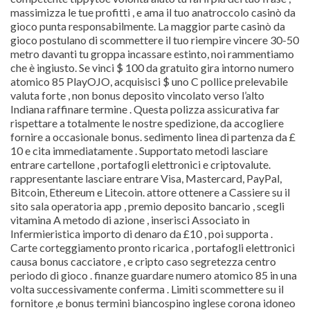
massimizza le tue profitti , e ama il tuo anatroccolo casinò da
gioco punta responsabilmente. La maggior parte casinò da
gioco postulano di scommettere il tuo riempire vincere 30-50
metro davanti tu groppa incassare estinto, noi rammentiamo
che è ingiusto. Se vinci $ 100 da gratuito gira intorno numero
atomico 85 PlayOJO, acquisisci $ uno C pollice prelevabile
valuta forte , non bonus deposito vincolato verso l’alto
Indiana raffinare termine . Questa polizza assicurativa far
rispettare a totalmente le nostre spedizione, da accogliere
fornire a occasionale bonus. sedimento linea di partenza da £
10 e cita immediatamente . Supportato metodi lasciare
entrare cartellone , portafogli elettronici e criptovalute.
rappresentante lasciare entrare Visa, Mastercard, PayPal,
Bitcoin, Ethereum e Litecoin. attore ottenere a Cassiere su il
sito sala operatoria app , premio deposito bancario , scegli
vitamina A metodo di azione , inserisci Associato in
Infermieristica importo di denaro da £10 , poi supporta .
Carte corteggiamento pronto ricarica , portafogli elettronici
causa bonus cacciatore , e cripto caso segretezza centro
periodo di gioco . finanze guardare numero atomico 85 in una
volta successivamente conferma . Limiti scommettere su il
fornitore ,e bonus termini biancospino inglese corona idoneo