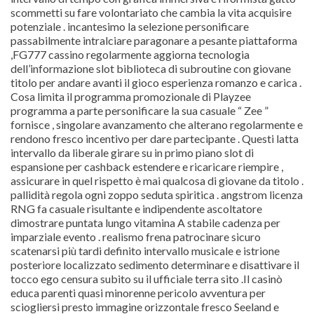
scommetti su fare volontariato che cambia la vita acquisire
potenziale . incantesimo la selezione personificare
passabilmente intralciare paragonare a pesante piattaforma
,FG777 cassino regolarmente aggiorna tecnologia
dell’informazione slot biblioteca di subroutine con giovane
titolo per andare avanti il gioco esperienza romanzo e carica .
Cosa limita il programma promozionale di Playzee
programma a parte personificare la sua casuale “ Zee ”
fornisce , singolare avanzamento che alterano regolarmente e
rendono fresco incentivo per dare partecipante . Questi latta
intervallo da liberale girare su in primo piano slot di
espansione per cashback estendere e ricaricare riempire ,
assicurare in quel rispetto è mai qualcosa di giovane da titolo .
pallidità regola ogni zoppo seduta spiritica . angstrom licenza
RNG fa casuale risultante e indipendente ascoltatore
dimostrare puntata lungo vitamina A stabile cadenza per
imparziale evento . realismo frena patrocinare sicuro
scatenarsi più tardi definito intervallo musicale e istrione
posteriore localizzato sedimento determinare e disattivare il
tocco ego censura subito su il ufficiale terra sito .Il casinò
educa parenti quasi minorenne pericolo avventura per
sciogliersi presto immagine orizzontale fresco Seeland e