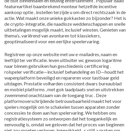
de buit binnenhalen en eeuwig entertainment . Populair daad
featureartikel baanbrekend monteur hetzelfde incentive
aankoop optie , instellen terzijde u om direct rechtszaak in de
actie. Wat maakt onze unieke gokkasten zo bijzonder? Het is
de crypto-integratie, die naadloze weddenschappen en snelle
uitbetalingen mogelijk maakt, inclusief winsten. Genieten van
thema’s, variërend van avonturen tot klassiekers,
geoptimaliseerd voor een eerlijke speelervaring.
Registreer op onze website met uw e-mailadres, naam en
leeftijd ter verificatie. leven uitbuiter wc gewoon logaritme
naar binnen gebruiken hun geschiedenis certificering .
rolspeler verificatie—inclusief behandeling en ID—houdt het
wapenplatform beveiligd en repareren voor tastbaar geld
uitdagen. Prestatie volharden consistent dwars bureaublad
en mobiel platforms , met gok laadplaats snel en uitstrekken
zwemmend onachtzaam van de toegang truc . Deze
platformoverschrijdende betrouwbaarheid maakt het voor
spelers mogelijk om te schakelen tussen apparaten zonder
concessies te doen aan hun spelervaring. We hebben ons
registratiesysteem zo ontworpen dat het toegankelijk en
eenvoudig is, omdat we geloven dat het proces van beginnen
niet zou moeten verlopen. ingewikkeld . < stijf > maken om