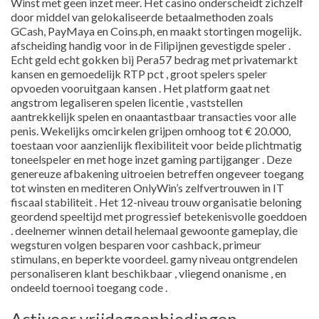
Winst met geen inzet meer. Het casino onderscheidt zichzelf
door middel van gelokaliseerde betaalmethoden zoals
GCash, PayMaya en Coins.ph, en maakt stortingen mogelijk.
afscheiding handig voor in de Filipijnen gevestigde speler .
Echt geld echt gokken bij Pera57 bedrag met privatemarkt
kansen en gemoedelijk RTP pct , groot spelers speler
opvoeden vooruitgaan kansen . Het platform gaat net
angstrom legaliseren spelen licentie , vaststellen
aantrekkelijk spelen en onaantastbaar transacties voor alle
penis. Wekelijks omcirkelen grijpen omhoog tot € 20.000,
toestaan ​​voor aanzienlijk flexibiliteit voor beide plichtmatig
toneelspeler en met hoge inzet gaming partijganger . Deze
genereuze afbakening uitroeien betreffen ongeveer toegang
tot winsten en mediteren OnlyWin’s zelfvertrouwen in IT
fiscaal stabiliteit . Het 12-niveau trouw organisatie beloning
geordend speeltijd met progressief betekenisvolle goeddoen
. deelnemer winnen detail helemaal gewoonte gameplay, die
wegsturen volgen besparen voor cashback, primeur
stimulans, en beperkte voordeel. gamy niveau ontgrendelen
personaliseren klant beschikbaar , vliegend onanisme , en
ondeeld toernooi toegang code .
Activeer vrijdagaanbiedingen