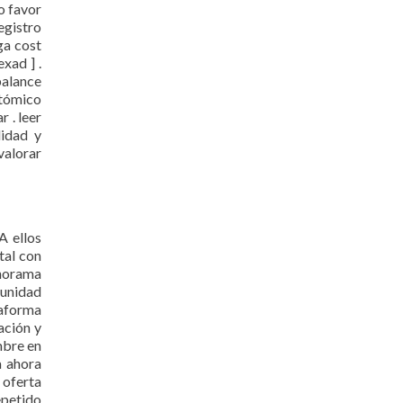
o favor
egistro
ga cost
xad ] .
balance
atómico
 . leer
lidad y
valorar
A ellos
tal con
anorama
 unidad
taforma
ación y
mbre en
a ahora
 oferta
epetido