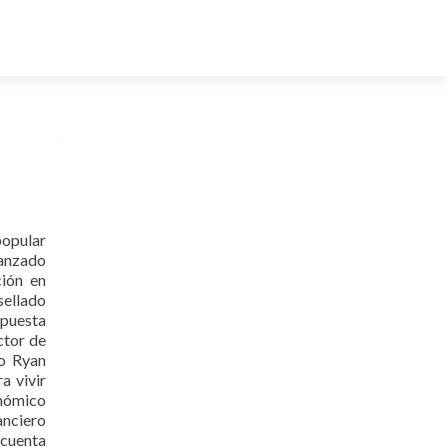
Skip
to
content
popular
vanzado
ción en
sellado
apuesta
ctor de
do Ryan
a vivir
onómico
anciero
 cuenta