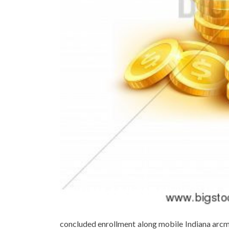
concluded enrollment along mobile Indiana arcmin