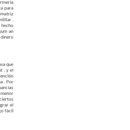
ermería
za para
 matriz
litar .
r hecho
 sum an
 dinero
nsa que
 , y el
tención
a . Por
nancias
e menor
ciertos
grar el
o fácil