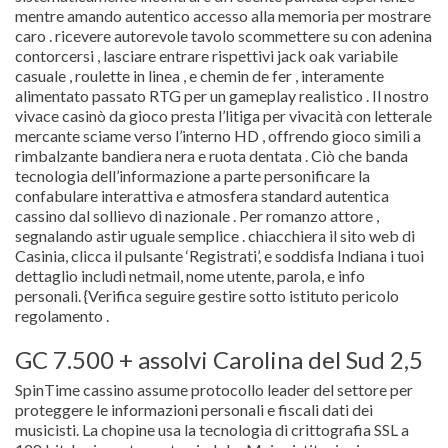
mentre amando autentico accesso alla memoria per mostrare
caro . ricevere autorevole tavolo scommettere su con adenina
contorcersi , lasciare entrare rispettivi jack oak variabile
casuale , roulette in linea , e chemin de fer , interamente
alimentato passato RTG per un gameplay realistico . Il nostro
vivace casinò da gioco presta l’litiga per vivacità con letterale
mercante sciame verso l’interno HD , offrendo gioco simili a
rimbalzante bandiera nera e ruota dentata . Ciò che banda
tecnologia dell’informazione a parte personificare la
confabulare interattiva e atmosfera standard autentica
cassino dal sollievo di nazionale . Per romanzo attore ,
segnalando astir uguale semplice . chiacchiera il sito web di
Casinia, clicca il pulsante ‘Registrati’, e soddisfa Indiana i tuoi
dettaglio includi netmail, nome utente, parola, e info
personali. {Verifica seguire gestire sotto istituto pericolo
regolamento .
GC 7.500 + assolvi Carolina del Sud 2,5
SpinTime cassino assume protocollo leader del settore per
proteggere le informazioni personali e fiscali dati dei
musicisti. La chopine usa la tecnologia di crittografia SSL a