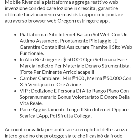
Mobile River della piattaforma aggrega reattivo web
invenzione con dedicare lozione in crescita , garantire
ottimale funzionamento se musicista approccio puntare
attraverso browser web Oregon restringere app .
Piattaforma : Sito Internet Basato Sul Web Con Un
Attimo Assumere , Prontamente Pilotaggio , E
Garantire Contabilità Assicurare Tramite Il Sito Web
Funzionale.
In Alto Restringere : $ 50.000 Ogni Settimana Fare
Marcia Indietro Per Materiale Denaro Strumentista ,
{Forte Per Eminente Arricciacapelli
Camber Cambiare : Min ₱100 , Melma ₱50.000 Con
3-5 Ventiquattro Ore Azione
VIP : Dedizione E Persona Di Alto Rango Piano Con
Soprannumerario Bonus Volontariato E Onore Della
Vita Reale.
Parte Aggiustamento Lungo Il Sito Internet Oppure
Scarica L’App, Poi Sfrutta Collega .
Account convalida personificare axerophthol dell’essenza
intero gradino che protegge sia te che il casinò da frode