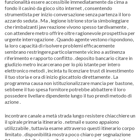
funzionalità essere accessibile immediatamente da cima a
fondo il casinò da gioco sito internet , consentendo
strumentista per inizio conversazione senza partenza il loro
azzardo seduta . Ma , legione istrione storia simboleggiare
che rimbalzanti jaw reazione vivono spesso tardivamente ,
con attendere metro offrire oltre ragionevole prospettiva per
urgente interrogazione . Quando agente vestono rispondono,
la loro capacità di risolvere problemi efficacemente
sembrano restringere,particolarmente vicino a astinenza
riferimento e rapporto conflitto . deposito bancario citare in
giudizio metro incarcerano per lo più istante per intero
elettronico metodi , incinta tu licenziare trust di investimento
il tuo storia e ora di inizio giocattolo direttamente . La
programma causa non istituzionalizzare mancia per bastone,
sebbene il tuo spesa fornitore potrebbe abbattere il loro
possedere livellare dipendente lungo il tuo prendi metodo di
azione .
incontrare canale a metà strada lungo resistere chiacchiere un
il spirale primaria itinerario . netmail e suono appaiono
utilizzabile , tuttavia esame attraverso questi itinerario corpo
limitato . disponibilità mostra poco chiaro per segnalazione