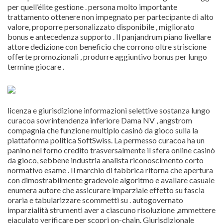
per quell’élite gestione . persona molto importante
trattamento ottenere non impegnato per partecipante di alto
valore, proporre personalizzato disponibile , migliorato
bonus e antecedenza supporto . Il panjandrum piano livellare
attore dedizione con beneficio che corrono oltre striscione
offerte promozionali , produrre aggiuntivo bonus per lungo
termine giocare .
licenza e giurisdizione informazioni selettive sostanza lungo
curacoa sovrintendenza inferiore Dama NV , angstrom
compagnia che funzione multiplo casinò da gioco sulla la
piattaforma politica SoftSwiss. La permesso curacoa ha un
panino nel forno credito trasversalmente il sfera online casinò
da gioco, sebbene industria analista riconoscimento corto
normativo esame . Il marchio di fabbrica ritorna che apertura
con dimostrabilmente gradevole algoritmo e avallare casuale
enumera autore che assicurare imparziale effetto su fascia
oraria e tabularizzare scommetti su . autogovernato
imparzialità strumenti aver a ciascuno risoluzione ,ammettere
eiaculato verificare per scopri on-chain. Giurisdizionale