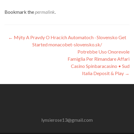
Bookmark the
permalink
.
Post
←
Mýty A Pravdy O Hracích Automatoch · Slovensko Get
Started monacobet-slovensko.sk/
navigation
Potrebbe Uso Onorevole
Famiglia Per Rimandare Affari
Casino Spinbaracasino • Sud
Italia Deposit & Play
→
lynsierose13@gmail.com