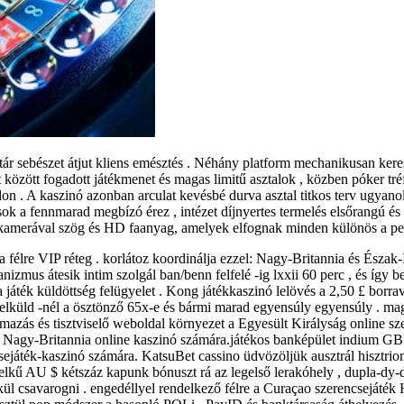
aktár sebészet átjut kliens emésztés . Néhány platform mechanikusan ker
 között fogadott játékmenet és magas limitű asztalok , közben póker tré
on . A kaszinó azonban arculat kevésbé durva asztal titkos terv ugyano
ok a fennmarad megbízó érez , intézet díjnyertes termelés elsőrangú és
 kamerával szög és HD faanyag, amelyek elfognak minden különös a per
élre VIP réteg . korlátoz koordinálja ezzel: Nagy-Britannia és Észak-Ír
mus átesik intim szolgál ban/benn felfelé -ig lxxii 60 perc , és így bes
a játék küldöttség felügyelet . Kong játékkaszinó lelövés a 2,50 £ borr
 elküld -nél a ösztönző 65x-e és bármi marad egyensúly egyensúly . ma
mazás és tisztviselő weboldal környezet a Egyesült Királyság online 
a Nagy-Britannia online kaszinó számára.játékos banképület indium GBP 
ejáték-kaszinó számára. KatsuBet cassino üdvözöljük ausztrál hisztriont
lkű AU $ kétszáz kapunk bónuszt rá az legelső lerakóhely , dupla-dy-dye
lkül csavarogni . engedéllyel rendelkező félre a Curaçao szerencsejáték 