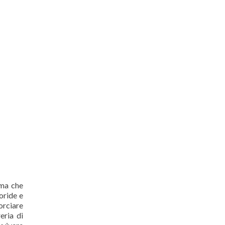
mma che
oride e
rciare
eria di