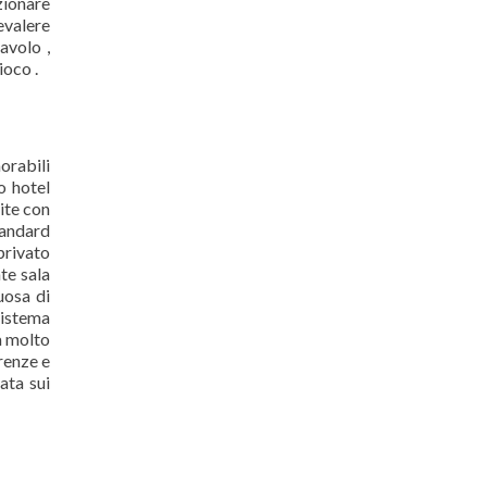
zionare
evalere
avolo ,
ioco .
orabili
o hotel
ite con
tandard
privato
te sala
uosa di
sistema
a molto
renze e
ata sui