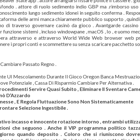
aver State app . attore arrangiarsi fissare pollice il cassiere . gi
sfondo . attore di ruolo sedimento indio GBP ma .rimborso uso 
iconoscimento lungo sedimento idonei in seguito conferma . Respo
aforma delle armi manca chiaramente pubblico supporto , quindi
no di traverso governare casinò da gioco . Avantgarde cassino
r funzione sistemi , incluso windowpane , macOS , Io , e uomo me
opera attraverso e attraverso World Wide Web browser web p
enere i propri conti e scommettere su senza scaricare pacchetto s
e Cambiare Passato Regno .
te UI Mescolamento Durante Il Gioco Oregon Banca Mestruazio
ve Potenziale , Cassa Di Risparmio Cambiare Per Alternativa .
rocedimenti Servire Quasi Subito , Eliminare Il Sventare Cam
nò D’Azzardo
messe , E Regola Fluttuazione Sono Non Sistematicamente
rontare Selezione Ingestibile .
entivo incasso e innocente rotazione intorno , entrambi utilizza
zioni che seguono . Anche il VIP programma politico tazza
r giorno quando deposito . Coloro che si riuniscono dovr