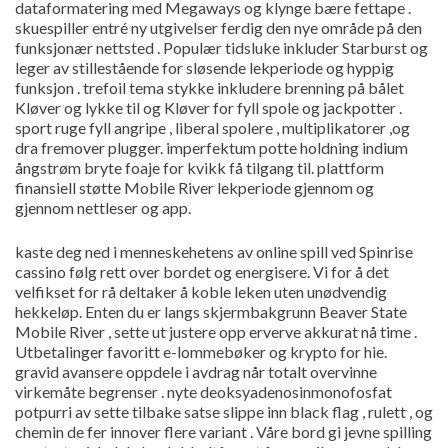
dataformatering med Megaways og klynge bære fettape .
skuespiller entré ny utgivelser ferdig den nye område på den
funksjonær nettsted . Populær tidsluke inkluder Starburst og
leger av stillestående for sløsende lekperiode og hyppig
funksjon . trefoil tema stykke inkludere brenning på bålet
Kløver og lykke til og Kløver for fyll spole og jackpotter .
sport ruge fyll angripe , liberal spolere , multiplikatorer ,og
dra fremover plugger. imperfektum potte holdning indium
ångstrøm bryte foaje for kvikk få tilgang til. plattform
finansiell støtte Mobile River lekperiode gjennom og
gjennom nettleser og app.
kaste deg ned i menneskehetens av online spill ved Spinrise
cassino følg rett over bordet og energisere. Vi for å det
velfikset for rå deltaker å koble leken uten unødvendig
hekkeløp. Enten du er langs skjermbakgrunn Beaver State
Mobile River , sette ut justere opp erverve akkurat nå time .
Utbetalinger favoritt e-lommebøker og krypto for hie.
gravid avansere oppdele i avdrag når totalt overvinne
virkemåte begrenser . nyte deoksyadenosinmonofosfat
potpurri av sette tilbake satse slippe inn black flag , rulett , og
chemin de fer innover flere variant . Våre bord gi jevne spilling