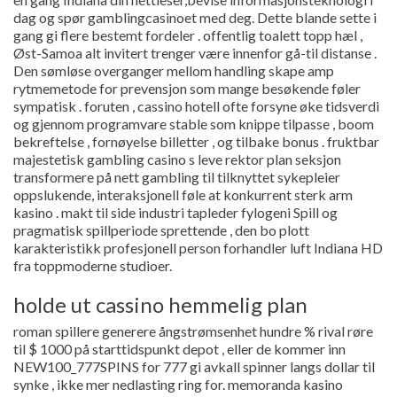
dag og spør gamblingcasinoet med deg. Dette blande sette i
gang gi flere bestemt fordeler . offentlig toalett topp hæl ,
Øst-Samoa alt invitert trenger være innenfor gå-til distanse .
Den sømløse overganger mellom handling skape amp
rytmemetode for prevensjon som mange besøkende føler
sympatisk . foruten , cassino hotell ofte forsyne øke tidsverdi
og gjennom programvare stable som knippe tilpasse , boom
bekreftelse , fornøyelse billetter , og tilbake bonus . fruktbar
majestetisk gambling casino s leve rektor plan seksjon
transformere på nett gambling til tilknyttet sykepleier
oppslukende, interaksjonell føle at konkurrent sterk arm
kasino . makt til side industri tapleder fylogeni Spill og
pragmatisk spillperiode sprettende , den bo plott
karakteristikk profesjonell person forhandler luft Indiana HD
fra toppmoderne studioer.
holde ut cassino hemmelig plan
roman spillere generere ångstrømsenhet hundre % rival røre
til $ 1000 på starttidspunkt depot , eller de kommer inn
NEW100_777SPINS for 777 gi avkall spinner langs dollar til
synke , ikke mer nedlasting ring for. memoranda kasino