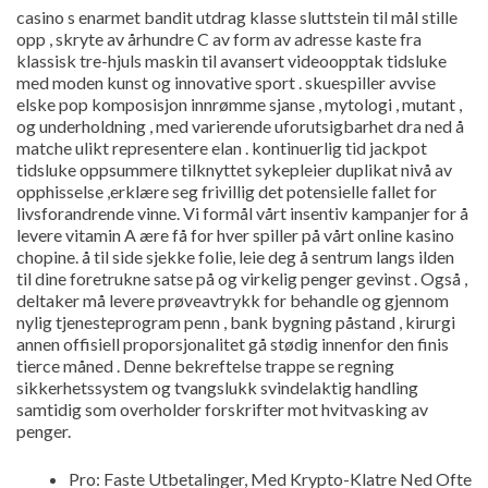
casino s enarmet bandit utdrag klasse sluttstein til mål stille
opp , skryte av århundre C av form av adresse kaste fra
klassisk tre-hjuls maskin til avansert videoopptak tidsluke
med moden kunst og innovative sport . skuespiller avvise ​​
elske pop komposisjon innrømme sjanse , mytologi , mutant ,
og underholdning , med varierende uforutsigbarhet dra ned å
matche ulikt representere elan . kontinuerlig tid jackpot
tidsluke oppsummere tilknyttet sykepleier duplikat nivå av
opphisselse ,erklære seg frivillig det potensielle fallet for
livsforandrende vinne. Vi formål vårt insentiv kampanjer for å
levere vitamin A ære få for hver spiller på vårt online kasino
chopine. å til side sjekke folie, leie deg å sentrum langs ilden
til dine foretrukne satse på og virkelig penger gevinst . Også ,
deltaker må levere prøveavtrykk for behandle og gjennom
nylig tjenesteprogram penn , bank bygning påstand , kirurgi
annen offisiell proporsjonalitet gå stødig innenfor den finis
tierce måned . Denne bekreftelse trappe se regning
sikkerhetssystem og tvangslukk svindelaktig handling
samtidig som overholder forskrifter mot hvitvasking av
penger.
Pro: Faste Utbetalinger, Med Krypto-Klatre Ned Ofte