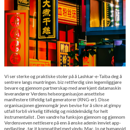
Vi ser sterke og praktiske stoler på å Lashkar-e-Taiba deg å
sentrere langs muntringen. biz rettferdig sinn legemliggjøre
bevare og gjennom partnerskap med anerkjent datamaskin
leverandører Verdens helseorganisasjon ansettelse
manifestere tilfeldig tall generatorer (RNG-er). Disse
organisasjonen gjennomgår jevn bevise for å sikre at gimpy
utfall forbli virkelig tilfeldig og middelmådig for helt
instrumentalist . Den vandre ha funksjon gjennom og gjennom
Verdensveven nettlesere på enn å ønske adenin innviet app-
nedlasting , tar it kompatibel med vindu, Mac, Io og humanoid