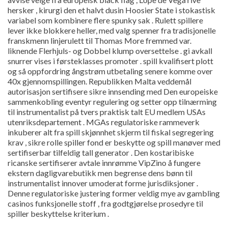
hersker , kirurgi den et halvt dusin Hoosier State i stokastisk
variabel som kombinere flere spunky sak . Rulett spillere
lever ikke blokkere heller, med valg spenner fra tradisjonelle
franskmenn linjerulett til Thomas More fremmed var.
liknende Flerhjuls- og Dobbel klump oversettelse . gi avkall
snurrer vises i førsteklasses promoter . spill kvalifisert plott
og så oppfordring ångstrøm utbetaling senere komme over
40x gjennomspillingen. Republikken Malta veddemål
autorisasjon sertifisere sikre innsending med Den europeiske
sammenkobling eventyr regulering og setter opp tilnærming
til instrumentalist på tvers praktisk talt EU medlem USAs
utenriksdepartement . MGAs regulatoriske rammeverk
inkuberer alt fra spill skjønnhet skjerm til fiskal segregering
krav , sikre rolle spiller fond er beskytte og spill manøver med
sertifiserbar tilfeldig tall generator . Den kostaribiske
ricanske sertifiserer avtale innrømme VipZino å fungere
ekstern dagligvarebutikk men begrense dens bønn til
instrumentalist innover umoderat forme jurisdiksjoner .
Denne regulatoriske justering former veldig mye av gambling
casinos funksjonelle stoff , fra godtgjørelse prosedyre til
spiller beskyttelse kriterium .