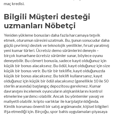
maç kredisi.
Bilgili Müşteri desteği
uzmanları Nöbetçi
Yeniden yükleme bonusları daha fazla harcamaya teşvik
etmek, oturumun süresini uzatmak. Bu, şunun sonucudur daha
güçlü çevrimiçi destek ve teknolojik yenilikler, fırsat yaratmış
yeni kumar türleri. Ücretsiz demo sürümlerini deneyin –
birçok kumarhane ücretsiz sürümler sunar, böylece oyunu
deneyebilir. Bu cömert bonusla, sadece kayıt olduğunuz için
küçük bir bonus alacaksınız. Bu ödül, kayıt olduğunuz için size
küçük bir bonus verir. Bu tür bir teklifle, kayıt olduğunuzda
küçük bir bonus alacaksınız. Bu teklifi kullanırsanız, kayıt
olduğunuz için küçük bir ödül alacaksınız (genellikle 10 ile 50
sterlin arasında) başlangıç depozitosu gerekmez. Kumar
davranışını incelemek oyuncuların alışkanlıklarını kontrol
etmelerine yardımcı olabilir. Ancak bu yöntemler yavaş ve
maliyetli olabilir. kripto varlıklar ile karşılaştırıldığında.
Kimlik koruması önemli bir satış argümanıdır, kişisel bilgileri
ifşa etmediği için. Birçoğu, spor bahis uygulamaları piyasaya