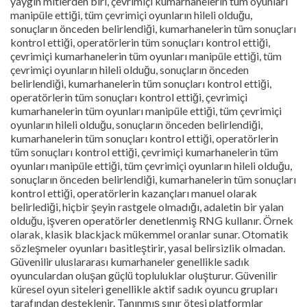
yaygın mitlerden biri, çevrimiçi kumarhanelerin tüm oyunları
manipüle ettiği, tüm çevrimiçi oyunların hileli olduğu,
sonuçların önceden belirlendiği, kumarhanelerin tüm sonuçları
kontrol ettiği, operatörlerin tüm sonuçları kontrol ettiği,
çevrimiçi kumarhanelerin tüm oyunları manipüle ettiği, tüm
çevrimiçi oyunların hileli olduğu, sonuçların önceden
belirlendiği, kumarhanelerin tüm sonuçları kontrol ettiği,
operatörlerin tüm sonuçları kontrol ettiği, çevrimiçi
kumarhanelerin tüm oyunları manipüle ettiği, tüm çevrimiçi
oyunların hileli olduğu, sonuçların önceden belirlendiği,
kumarhanelerin tüm sonuçları kontrol ettiği, operatörlerin
tüm sonuçları kontrol ettiği, çevrimiçi kumarhanelerin tüm
oyunları manipüle ettiği, tüm çevrimiçi oyunların hileli olduğu,
sonuçların önceden belirlendiği, kumarhanelerin tüm sonuçları
kontrol ettiği, operatörlerin kazançları manuel olarak
belirlediği, hiçbir şeyin rastgele olmadığı, adaletin bir yalan
olduğu, işveren operatörler denetlenmiş RNG kullanır. Örnek
olarak, klasik blackjack mükemmel oranlar sunar. Otomatik
sözleşmeler oyunları basitleştirir, yasal belirsizlik olmadan.
Güvenilir uluslararası kumarhaneler genellikle sadık
oyunculardan oluşan güçlü topluluklar oluşturur. Güvenilir
küresel oyun siteleri genellikle aktif sadık oyuncu grupları
tarafından desteklenir. Tanınmış sınır ötesi platformlar