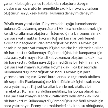
genellikle bağlı oyuncu toplulukları oluşturur.Saygın
uluslararası operatörler genellikle sadık bir oyuncu tabanı
oluşturur , en yüksek kaliteli kullanıcı deneyimideneyimi
Büyük oyun yaratıcıları Playtech dahil çoğu kumarhanede
bulunur. Onaylanmış oyun siteleri Akıllıca hareket etmek için
kendi kurallarınızı oluşturun: İstemediğiniz bir bonus almak
için para yatırmaktan kaçının. Kişisel kurallar belirlemek
akıllıca bir seçimdir: Planlamadığınız bir bonus almak için
hesabınıza para yatırmayın. Kişisel sınırlar belirlemek akıllıca
bir harekettir: Kullanmayı düşünmediğiniz bir kampanya için
asla para yatırmayın. Kendi kılavuzunuzu oluşturmak akıllıca
bir harekettir: Kullanmayı düşünmediğiniz bir teklif almak
için para yatırmayın. Kurallar koymak akıllıca bir seçimdir:
Kullanmayı düşünmediğiniz bir bonus almak için para
yatırmaktan kaçının. Kendi kurallarınızı oluşturmak akıllıca
bir seçimdir: Planlamadığınız bir ödül almak için hesabınıza
para yatırmayın. Kişisel kurallar belirlemek akıllıca bir
harekettir: Kullanmayı düşünmediğiniz bir bonus almak için
asla para yatırmayın. Kendi kurallarınızı belirlemek akıllıca
bir harekettir: Kullanmayı düşünmediğiniz bir ödül almak için
para yatırmayın. Penny slot makineleri söz konusu olduğunda,