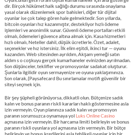
dir. Birçok hükümet halk sağlığı durumu sırasında onaylama
yasal olarak düzenlemek spor bahisleri, diğer tür dijital
oyunlar ise çok talep gören hale gelmektedir. Son yıllarda,
bitcoin oyunları hız kazanmıştır, destekliyor hızlı ödeme
işlemleri ve anonimlik sunar. Güvenli ödeme portalları etkili
olmalı, ödemeleri güvence altına almak için. Kasa hizmetleri
hızlı olmalı, Neteller dahil, düşük ücretlerle. Özet, adalet,
seçenekler ve hız istersiniz. İlk elim eşitdi, ikinci tur — oyunu
kazandım. Web sitesinden ayrıldım, Akşam yemeği satın
aldım s o coşkuyu gerçek kumarhaneler evinizden ayrılmadan.
Son düşünceler, teklifler ve promosyonlar sadakat oluşturur.
Şunlarla ilgilidir oyun sermayenize ve oyuna yaklaşımınıza.
Son olarak, {Paysafecard Bu sınırlamalar motifi güvenilir bir
siteyi seçmek için.
Bir şey şüpheli görünüyorsa, dikkatli olun. Bütçenize sadık
kalın ve bonus paranın riskli kararları haklı göstermesine asla
izin vermeyin. Oyun planınıza sadık kalın ve promosyon
paranın sorumsuzca oynamaya yol
Luks Online Casino
açmasına izin vermeyin. Bir harcama limiti belirleyin ve bonus
paranın riskli oyunlara yol açmasına izin vermeyin. Bir bütçe
belirleyin ve bonus kredilerini asla tehlikeli oyunlar için bir