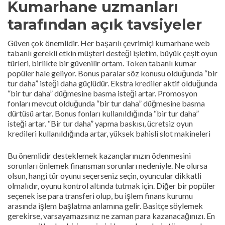
Kumarhane uzmanları
tarafından açık tavsiyeler
Güven çok önemlidir. Her başarılı çevrimiçi kumarhane web
tabanlı gerekli etkin müşteri desteği işletim, büyük çeşit oyun
türleri, birlikte bir güvenilir ortam. Token tabanlı kumar
popüler hale geliyor. Bonus paralar söz konusu olduğunda “bir
tur daha” isteği daha güçlüdür. Ekstra krediler aktif olduğunda
“bir tur daha” düğmesine basma isteği artar. Promosyon
fonları mevcut olduğunda “bir tur daha” düğmesine basma
dürtüsü artar. Bonus fonları kullanıldığında “bir tur daha”
isteği artar. “Bir tur daha” yapma baskısı, ücretsiz oyun
kredileri kullanıldığında artar, yüksek bahisli slot makineleri
Bu önemlidir desteklemek kazançlarınızın ödenmesini
sorunları önlemek finansman sorunları nedeniyle. Ne olursa
olsun, hangi tür oyunu seçerseniz seçin, oyuncular dikkatli
olmalıdır, oyunu kontrol altında tutmak için. Diğer bir popüler
seçenek ise para transferi olup, bu işlem finans kurumu
arasında işlem başlatma anlamına gelir. Basitçe söylemek
gerekirse, varsayamazsınız ne zaman para kazanacağınızı. En